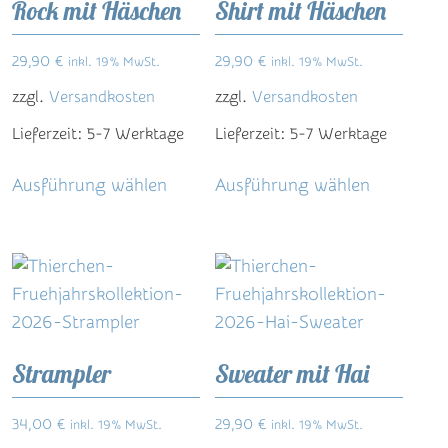
Rock mit Häschen
Shirt mit Häschen
auf
können
der
auf
29,90
€
29,90
€
inkl. 19% MwSt.
inkl. 19% MwSt.
Produktse
der
zzgl.
Versandkosten
zzgl.
Versandkosten
gewählt
Produktseite
werden
Lieferzeit:
5-7 Werktage
Lieferzeit:
5-7 Werktage
gewählt
Dieses
Dieses
werden
Ausführung wählen
Ausführung wählen
Produkt
Produkt
weist
weist
mehrere
mehrere
Varianten
Varianten
auf.
auf.
Die
Die
Optionen
Optionen
Strampler
Sweater mit Hai
können
können
auf
auf
34,00
€
29,90
€
inkl. 19% MwSt.
inkl. 19% MwSt.
der
der