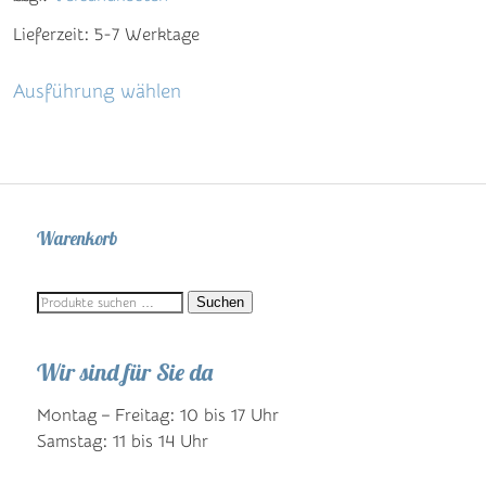
Lieferzeit:
5-7 Werktage
Dieses
Ausführung wählen
Produkt
weist
mehrere
Varianten
auf.
Warenkorb
Die
Optionen
Suchen
Suchen
können
nach:
auf
Wir sind für Sie da
der
Produktseite
Montag – Freitag: 10 bis 17 Uhr
gewählt
Samstag: 11 bis 14 Uhr
werden