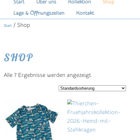
Hauptmenü
Start
Über uns
Kollektion
Shop
Zum
Zum
Lage & Öffnungszeiten
Kontakt
primären
sekundären
/ Shop
Start
Inhalt
Inhalt
springen
springen
SHOP
Alle 7 Ergebnisse werden angezeigt