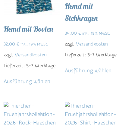
Hemd mit
Stehkragen
Hemd mit Booten
34,00
€
inkl. 19% MwSt.
zzgl.
Versandkosten
32,00
€
inkl. 19% MwSt.
zzgl.
Versandkosten
Lieferzeit:
5-7 Werktage
Dieses
Lieferzeit:
5-7 Werktage
Ausführung wählen
Produkt
Dieses
Ausführung wählen
weist
Produkt
mehrere
weist
Varianten
mehrere
auf.
Varianten
Die
auf.
Optionen
Die
können
Optionen