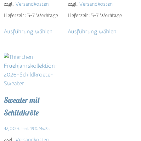
zzgl.
Versandkosten
zzgl.
Versandkosten
Produktseite
Produktse
Lieferzeit:
5-7 Werktage
Lieferzeit:
5-7 Werktage
gewählt
gewählt
Dieses
Dieses
werden
werden
Ausführung wählen
Ausführung wählen
Produkt
Produkt
weist
weist
mehrere
mehrere
Varianten
Varianten
auf.
auf.
Die
Die
Optionen
Optionen
können
können
Sweater mit
auf
auf
Schildkröte
der
der
Produktseite
Produktse
32,00
€
inkl. 19% MwSt.
gewählt
gewählt
zzgl.
Versandkosten
werden
werden