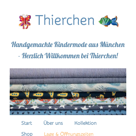
Handgemachte Kindermode aus München
- Herzlich Willkommen bei Thierchen!
Hauptmenü
Start
Über uns
Kollektion
Zum
Shop
Lage & Öffnungszeiten