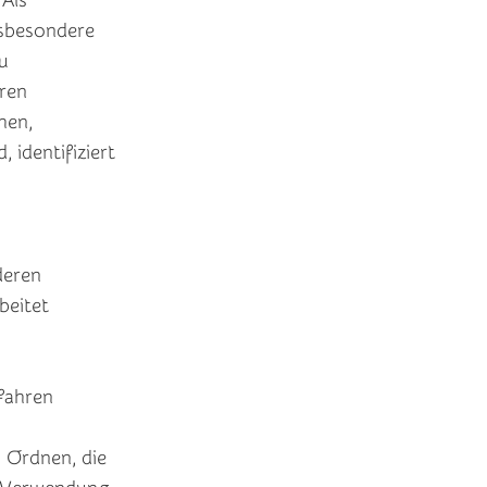
 Als
insbesondere
u
ren
hen,
, identifiziert
deren
beitet
fahren
 Ordnen, die