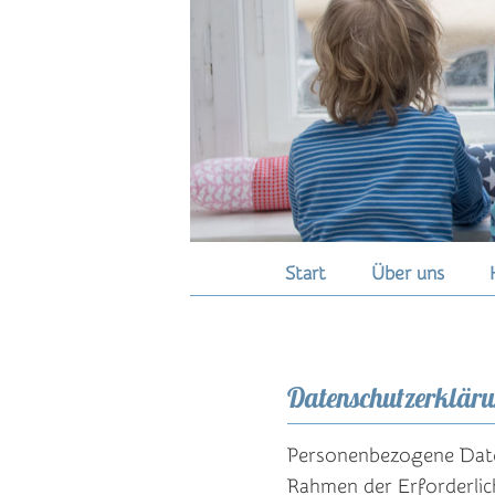
Hauptmenü
Start
Über uns
Zum
primären
Datenschutzerklär
Inhalt
springen
Personenbezogene Date
Rahmen der Erforderlic