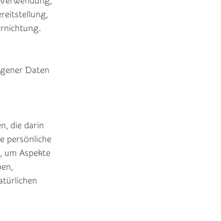
e Verwendung,
eitstellung,
ernichtung.
ogener Daten
, die darin
e persönliche
e, um Aspekte
ben,
atürlichen