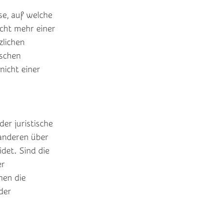
e, auf welche
cht mehr einer
zlichen
schen
icht einer
er juristische
 anderen über
det. Sind die
er
nen die
der