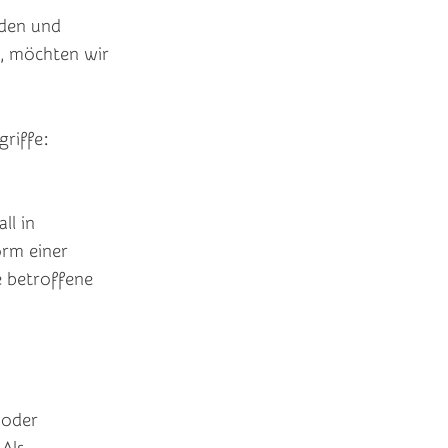
nden und
n, möchten wir
riffe:
ll in
rm einer
e betroffene
 oder