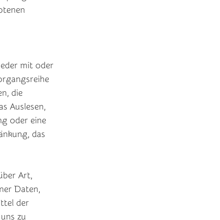
botenen
eder mit oder
organgsreihe
n, die
as Auslesen,
ng oder eine
ränkung, das
ber Art,
ner Daten,
ttel der
 uns zu