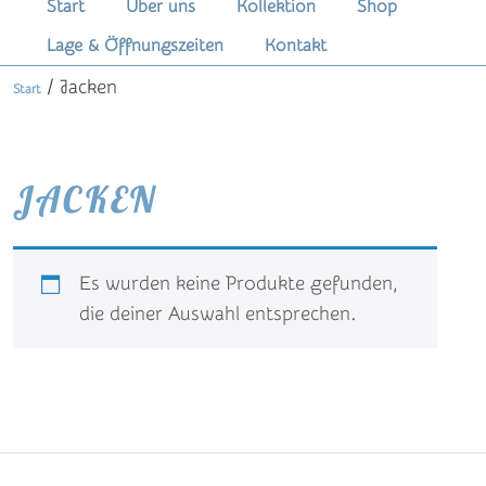
Hauptmenü
Start
Über uns
Kollektion
Shop
Zum
Zum
Lage & Öffnungszeiten
Kontakt
primären
sekundären
/ Jacken
Start
Inhalt
Inhalt
springen
springen
JACKEN
Es wurden keine Produkte gefunden,
die deiner Auswahl entsprechen.